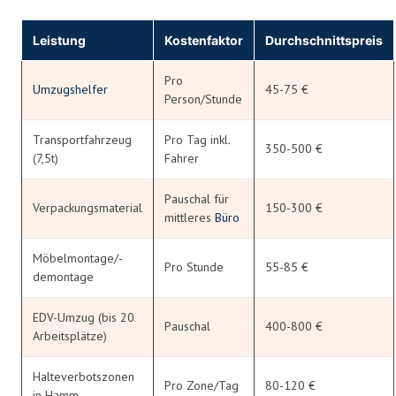
Leistung
Kostenfaktor
Durchschnittspreis
Pro
Umzugshelfer
45-75 €
Person/Stunde
Transportfahrzeug
Pro Tag inkl.
350-500 €
(7,5t)
Fahrer
Pauschal für
Verpackungsmaterial
150-300 €
mittleres
Büro
Möbelmontage/-
Pro Stunde
55-85 €
demontage
EDV-Umzug (bis 20
Pauschal
400-800 €
Arbeitsplätze)
Halteverbotszonen
Pro Zone/Tag
80-120 €
in Hamm