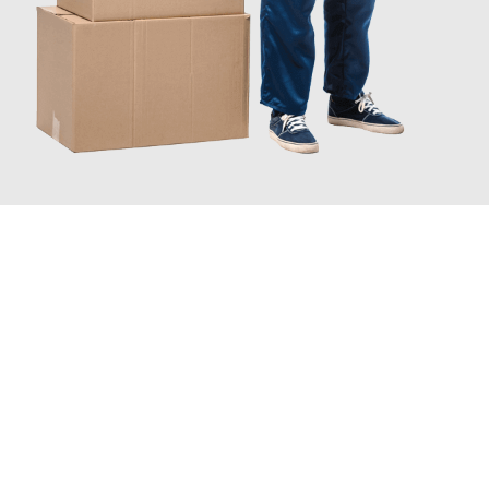
JETZT ANFRAGEN
Erleben Sie mit Umzugsmeister Grunewald Hamm, wie
einfach
und stressfrei Firmenumzug in Hamm
sein kann. Unser
Expertenteam steht bereit, um Ihnen einen reibungslosen Ablauf
zu garantieren.