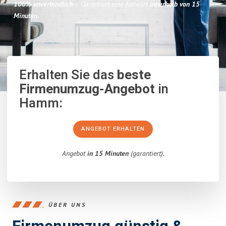
100% unverbindlich
– Garantiert eine Antwort
innerhalb von 15
Minuten
.
Erhalten Sie das
beste
Firmenumzug-Angebot
in
Hamm:
ANGEBOT ERHALTEN
Angebot
in 15 Minuten
(garantiert).
ÜBER UNS