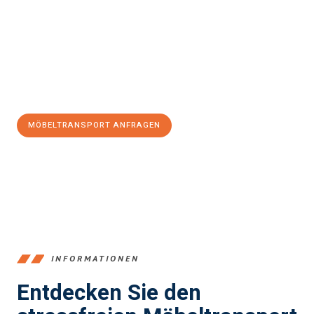
und stressfrei Möbeltransport in Hamm
sein kann. Unser
Expertenteam steht bereit, um Ihnen einen reibungslosen Ablauf
zu garantieren.
Jetzt
unverbindliches Angebot
erhalten &
100€ sparen:
MÖBELTRANSPORT ANFRAGEN
+4915792653361
INFORMATIONEN
Entdecken Sie den