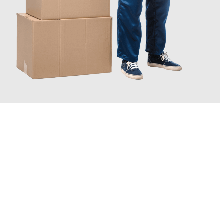
JETZT ANFRAGEN
Erleben Sie mit Umzugsmeister Grunewald Hamm, wie
einfach