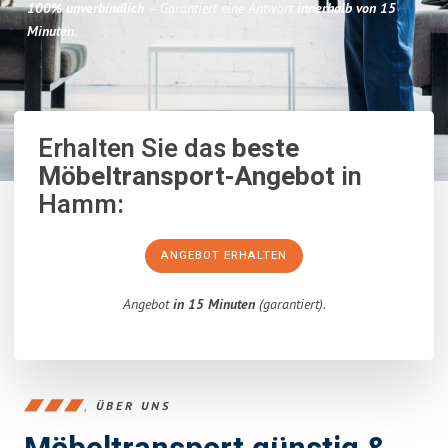
100% unverbindlich
– Garantiert eine Antwort
innerhalb von 15
Minuten
.
Erhalten Sie das
beste
Möbeltransport-Angebot
in
Hamm:
ANGEBOT ERHALTEN
Angebot
in 15 Minuten
(garantiert).
ÜBER UNS