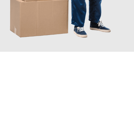
JETZT ANFRAGEN
Erleben Sie mit Umzugsmeister Grunewald Hamm, wie
einfach
und stressfrei Ihr Umzug Hamm Stara Sagora
sein kann. Unser
Expertenteam steht bereit, um Ihnen einen reibungslosen
Übergang in Ihr neues Zuhause zu garantieren.