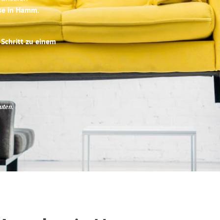
ise in Hamm
.
 Schritt zu einem
uten
.