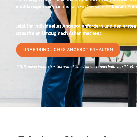
erstklassigen Service
und sichern Sie sich die
besten Pre
Jetzt Ihr individuelles Angebot anfordern und den ersten
stressfreien Umzug nach Athen machen:
UNVERBINDLICHES ANGEBOT ERHALTEN
100% unverbindlich
– Garantiert eine Antwort
innerhalb von 15 Min