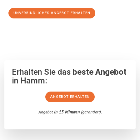
UNVERBINDLICHES ANGEBOT ERHALTEN
100% unverbindlich
– Garantiert eine Antwort
innerhalb von 15
Minuten
.
Erhalten Sie das
beste Angebot
in Hamm:
ANGEBOT ERHALTEN
Angebot
in 15 Minuten
(garantiert).