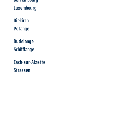
Luxembourg
Diekirch
Petange
Dudelange
Schifflange
Esch-sur-Alzette
Strassen
Jetzt anfragen &
Angebot
mit Best-Preis
erhalten!