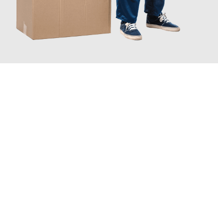
JETZT ANFRAGEN
Erleben Sie mit Umzugsmeister Grunewald Hamm, wie
einfach
und stressfrei Ihr Umzug Hamm Schifflange
sein kann. Unser
Expertenteam steht bereit, um Ihnen einen reibungslosen
Übergang in Ihr neues Zuhause zu garantieren.
Jetzt
unverbindliches Angebot
erhalten &