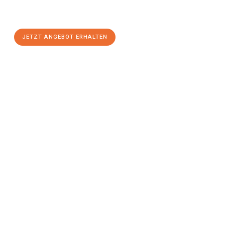
Hamm
zum Best-Preis! Nutzen Sie die Gelegenheit für einen
stressfreien Umzug
mit maximalem Komfort:
JETZT ANGEBOT ERHALTEN