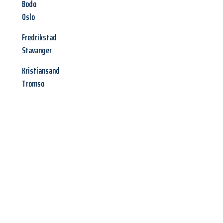
Bodo
Oslo
Fredrikstad
Stavanger
Kristiansand
Tromso
Jetzt anfragen &
Angebot
mit Best-Preis
erhalten!
Schicken Sie uns jetzt Ihre unverbindliche Anfrage und sichern
Sie sich Ihr
individuelles Umzugsangebot für Ihr Anliegen in