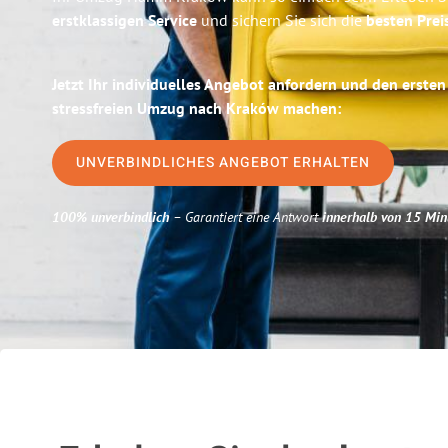
erstklassigen Service
und sichern Sie sich die
besten Pre
Jetzt Ihr individuelles Angebot anfordern und den ersten
stressfreien Umzug nach Kraków machen:
UNVERBINDLICHES ANGEBOT ERHALTEN
100% unverbindlich
– Garantiert eine Antwort
innerhalb von 15 Min