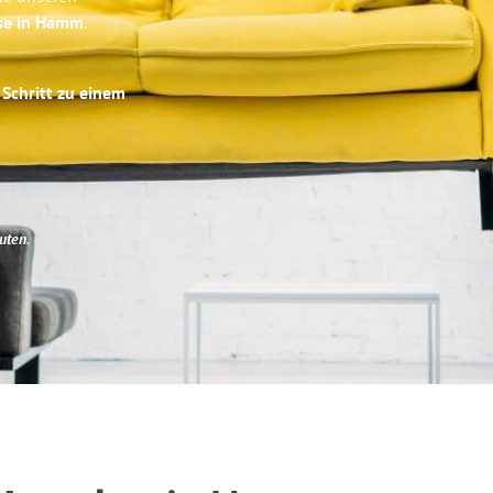
ise in Hamm
.
 Schritt zu einem
uten
.