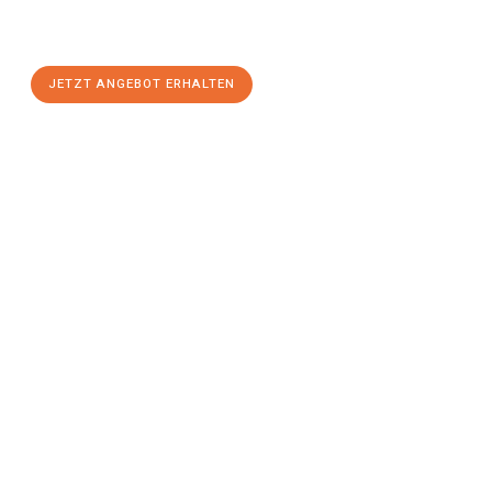
Hamm
zum Best-Preis! Nutzen Sie die Gelegenheit für einen
stressfreien Umzug
mit maximalem Komfort:
JETZT ANGEBOT ERHALTEN