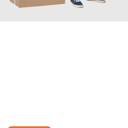
JETZT ANFRAGEN
Erleben Sie mit Umzugsmeister Grunewald Hamm, wie
einfach
und stressfrei Ihr Umzug Hamm Pitesti
sein kann. Unser
Expertenteam steht bereit, um Ihnen einen reibungslosen
Übergang in Ihr neues Zuhause zu garantieren.
Jetzt
unverbindliches Angebot
erhalten &
100€ sparen: