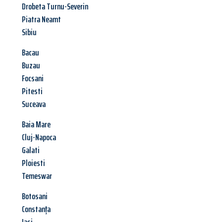
Drobeta Turnu-Severin
Piatra Neamt
Sibiu
Bacau
Buzau
Focsani
Pitesti
Suceava
Baia Mare
Cluj-Napoca
Galati
Ploiesti
Temeswar
Botosani
Constanța