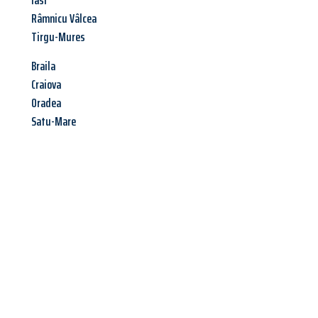
Iasi
Râmnicu Vâlcea
Tirgu-Mures
Braila
Craiova
Oradea
Satu-Mare
Jetzt anfragen &
Angebot
mit Best-Preis
erhalten!
Schicken Sie uns jetzt Ihre unverbindliche Anfrage und sichern
Sie sich Ihr
individuelles Umzugsangebot für Ihr Anliegen in