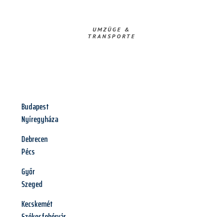
UMZÜGE &
TRANSPORTE
Budapest
Nyíregyháza
Debrecen
Pécs
Győr
Szeged
Kecskemét
Székesfehérvár