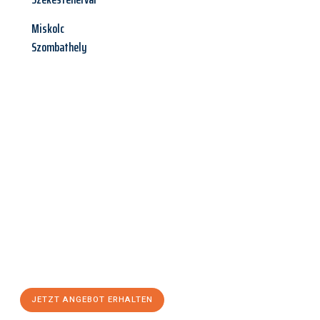
Miskolc
Szombathely
Jetzt anfragen &
Angebot
mit Best-Preis
erhalten!
Schicken Sie uns jetzt Ihre unverbindliche Anfrage und sichern
Sie sich Ihr
individuelles Umzugsangebot für Ihr Anliegen in
Hamm
zum Best-Preis! Nutzen Sie die Gelegenheit für einen
stressfreien Umzug
mit maximalem Komfort:
JETZT ANGEBOT ERHALTEN