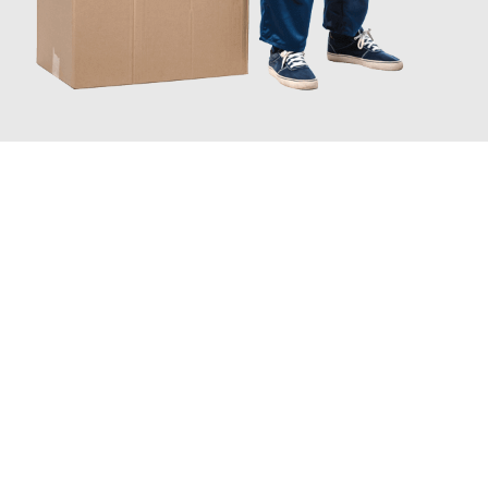
JETZT ANFRAGEN
Erleben Sie mit Umzugsmeister Grunewald Hamm, wie
einfach
und stressfrei Ihr Umzug Hamm Kecskemét
sein kann. Unser
Expertenteam steht bereit, um Ihnen einen reibungslosen
Übergang in Ihr neues Zuhause zu garantieren.
Jetzt
unverbindliches Angebot
erhalten &