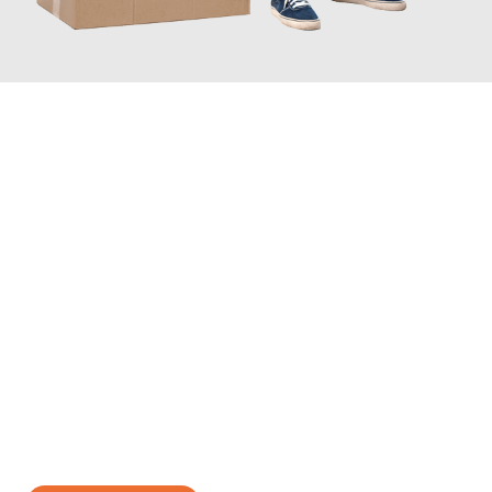
JETZT ANFRAGEN
Erleben Sie mit Umzugsmeister Grunewald Hamm, wie
einfach
und stressfrei Ihr Umzug Hamm Ålborg
sein kann. Unser
Expertenteam steht bereit, um Ihnen einen reibungslosen
Übergang in Ihr neues Zuhause zu garantieren.
Jetzt
unverbindliches Angebot
erhalten &
100€ sparen: