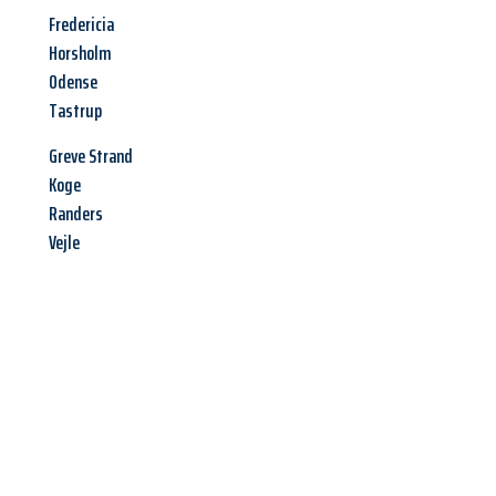
Fredericia
Horsholm
Odense
Tastrup
Greve Strand
Koge
Randers
Vejle
Jetzt anfragen &
Angebot
mit Best-Preis
erhalten!