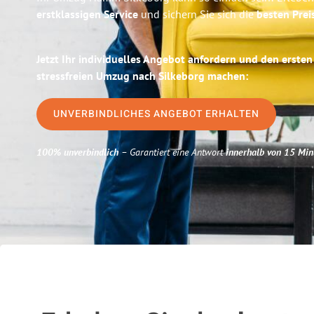
erstklassigen Service
und sichern Sie sich die
besten Pre
Jetzt Ihr individuelles Angebot anfordern und den ersten
stressfreien Umzug nach Silkeborg machen:
UNVERBINDLICHES ANGEBOT ERHALTEN
100% unverbindlich
– Garantiert eine Antwort
innerhalb von 15 Min