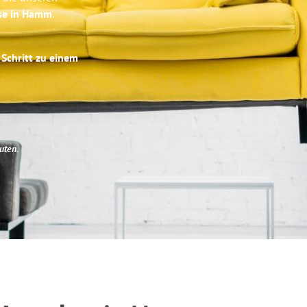
ise in Hamm
.
 Schritt zu einem
uten
.