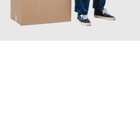
JETZT ANFRAGEN
Erleben Sie mit Umzugsmeister Grunewald Hamm, wie
einfach
und stressfrei Ihr Umzug Hamm Frankreich
sein kann. Unser
Expertenteam steht bereit, um Ihnen einen reibungslosen
Übergang in Ihr neues Zuhause zu garantieren.
Jetzt
unverbindliches Angebot
erhalten &