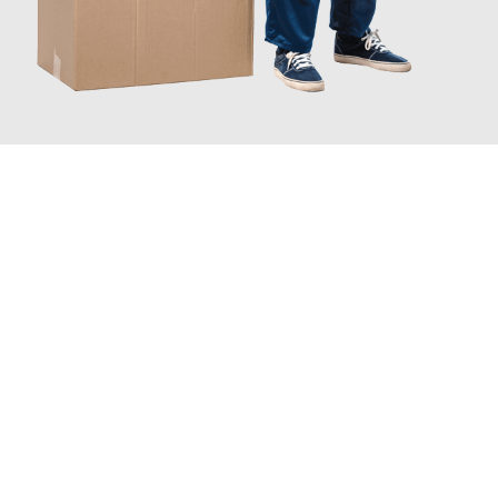
JETZT ANFRAGEN
Erleben Sie mit Umzugsmeister Grunewald Hamm, wie
einfach
und stressfrei Ihr Umzug Hamm Mulhouse
sein kann. Unser
Expertenteam steht bereit, um Ihnen einen reibungslosen
Übergang in Ihr neues Zuhause zu garantieren.
Jetzt
unverbindliches Angebot
erhalten &