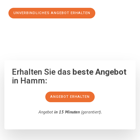
UNVERBINDLICHES ANGEBOT ERHALTEN
100% unverbindlich
– Garantiert eine Antwort
innerhalb von 15
Minuten
.
Erhalten Sie das
beste Angebot
in Hamm:
ANGEBOT ERHALTEN
Angebot
in 15 Minuten
(garantiert).