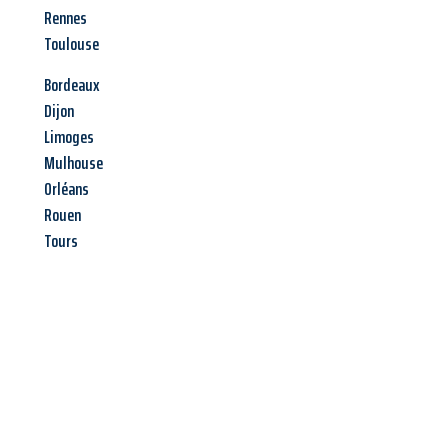
Rennes
Toulouse
Bordeaux
Dijon
Limoges
Mulhouse
Orléans
Rouen
Tours
Jetzt anfragen &
Angebot
mit Best-Preis
erhalten!