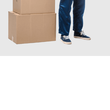
JETZT ANFRAGEN
Erleben Sie mit Umzugsmeister Grunewald Hamm, wie
einfach
und stressfrei Ihr Umzug Hamm Aix-en-Provence
sein kann.