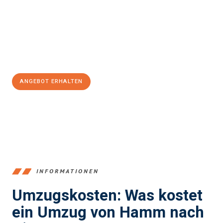
Unser Expertenteam steht bereit, um Ihnen einen reibungslosen
Übergang in Ihr neues Zuhause zu garantieren.
Jetzt
unverbindliches Angebot
erhalten &
100€ sparen:
ANGEBOT ERHALTEN
+4915792653361
INFORMATIONEN
Umzugskosten: Was kostet
ein Umzug von Hamm nach