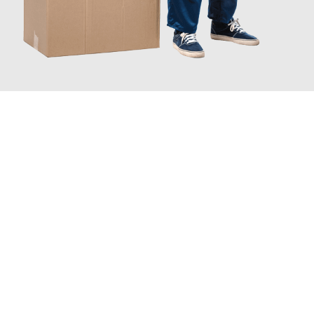
JETZT ANFRAGEN
Erleben Sie mit Umzugsmeister Grunewald Hamm, wie
einfach
und stressfrei Ihr Umzug Hamm Zrenjanin
sein kann. Unser
Expertenteam steht bereit, um Ihnen einen reibungslosen
Übergang in Ihr neues Zuhause zu garantieren.
Jetzt
unverbindliches Angebot
erhalten &