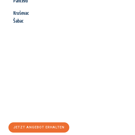
Pancevo
Kruševac
Šabac
Jetzt anfragen &
Angebot
mit Best-Preis
erhalten!
Schicken Sie uns jetzt Ihre unverbindliche Anfrage und sichern
Sie sich Ihr
individuelles Umzugsangebot für Ihr Anliegen in
Hamm
zum Best-Preis! Nutzen Sie die Gelegenheit für einen
stressfreien Umzug
mit maximalem Komfort:
JETZT ANGEBOT ERHALTEN