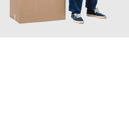
JETZT ANFRAGEN
Erleben Sie mit Umzugsmeister Grunewald Hamm, wie
einfach
und stressfrei Ihr Umzug Hamm Novi Sad
sein kann. Unser
Expertenteam steht bereit, um Ihnen einen reibungslosen
Übergang in Ihr neues Zuhause zu garantieren.
Jetzt
unverbindliches Angebot
erhalten &