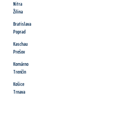
Nitra
Žilina
Bratislava
Poprad
Kaschau
Prešov
Komárno
Trenčín
Košice
Trnava