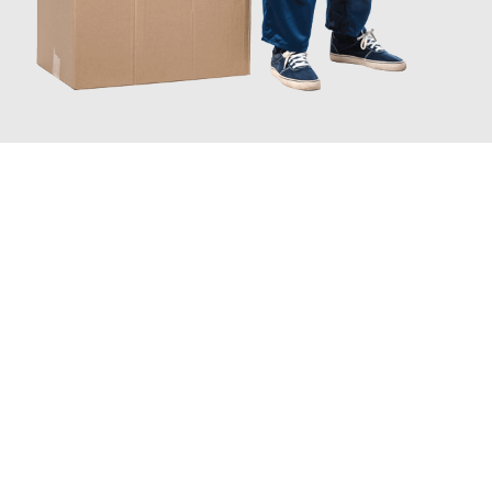
JETZT ANFRAGEN
Erleben Sie mit Umzugsmeister Grunewald Hamm, wie
einfach
und stressfrei Ihr Umzug Hamm Komárno
sein kann. Unser
Expertenteam steht bereit, um Ihnen einen reibungslosen
Übergang in Ihr neues Zuhause zu garantieren.
Jetzt
unverbindliches Angebot
erhalten &