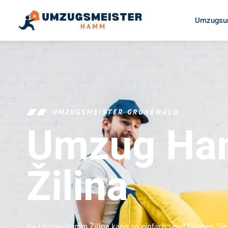
Umzugsu
UMZUGSMEISTER GRUNEWALD
Umzug H
Žilina
Ihr Umzug Hamm Žilina kann so einfach sein! Erleben Sie