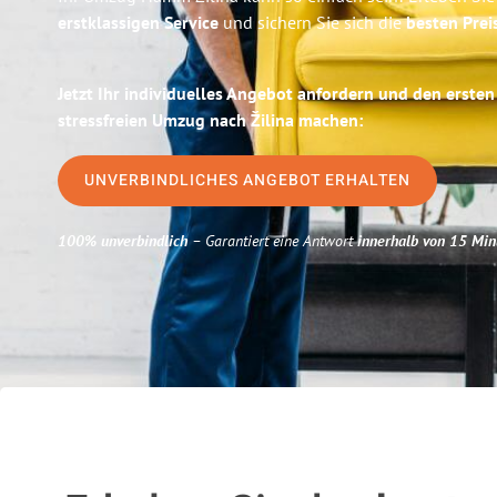
erstklassigen Service
und sichern Sie sich die
besten Pre
Jetzt Ihr individuelles Angebot anfordern und den ersten
stressfreien Umzug nach Žilina machen:
UNVERBINDLICHES ANGEBOT ERHALTEN
100% unverbindlich
– Garantiert eine Antwort
innerhalb von 15 Min