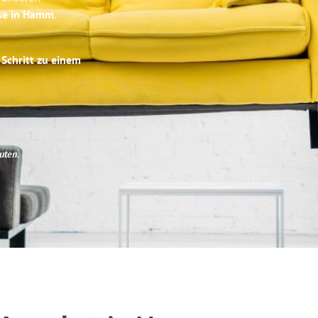
ise in Hamm
.
 Schritt zu einem
uten
.