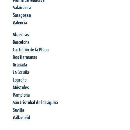
Palma de Mallorca
Salamanca
Saragossa
Valencia
Algeciras
Barcelona
Castellón de la Plana
Dos Hermanas
Granada
La Coruña
Logroño
Móstoles
Pamplona
San Cristóbal de la Laguna
Sevilla
Valladolid