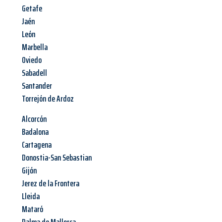
Getafe
Jaén
León
Marbella
Oviedo
Sabadell
Santander
Torrejón de Ardoz
Alcorcón
Badalona
Cartagena
Donostia-San Sebastian
Gijón
Jerez de la Frontera
Lleida
Mataró