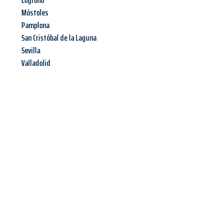
Logroño
Móstoles
Pamplona
San Cristóbal de la Laguna
Sevilla
Valladolid
Jetzt anfragen &
Angebot
mit Best-Preis
erhalten!
Schicken Sie uns jetzt Ihre unverbindliche Anfrage und sichern
Sie sich Ihr
individuelles Umzugsangebot für Ihr Anliegen in
Hamm
zum Best-Preis! Nutzen Sie die Gelegenheit für einen
stressfreien Umzug
mit maximalem Komfort: