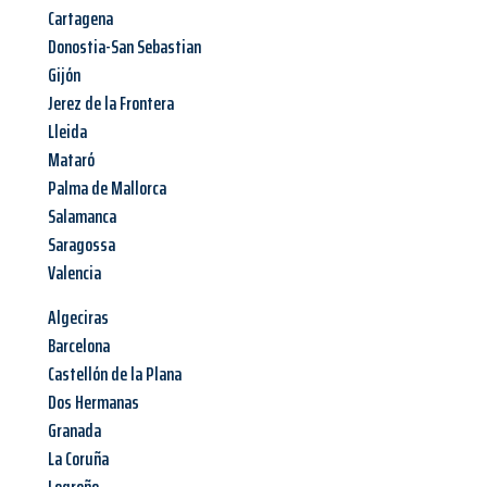
Cartagena
Donostia-San Sebastian
Gijón
Jerez de la Frontera
Lleida
Mataró
Palma de Mallorca
Salamanca
Saragossa
Valencia
Algeciras
Barcelona
Castellón de la Plana
Dos Hermanas
Granada
La Coruña