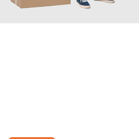
JETZT ANFRAGEN
Erleben Sie mit Umzugsmeister Grunewald Hamm, wie
einfach
und stressfrei Ihr Umzug Hamm Oviedo
sein kann. Unser
Expertenteam steht bereit, um Ihnen einen reibungslosen
Übergang in Ihr neues Zuhause zu garantieren.
Jetzt
unverbindliches Angebot
erhalten &
100€ sparen: