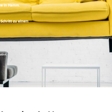
ise in Hamm
.
 Schritt zu einem
uten
.