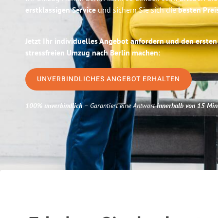
erstklassigen Service
und sichern Sie sich die
besten Pre
Jetzt Ihr individuelles Angebot anfordern und den ersten
stressfreien Umzug nach Berlin machen:
UNVERBINDLICHES ANGEBOT ERHALTEN
100% unverbindlich
– Garantiert eine Antwort
innerhalb von 15 Min