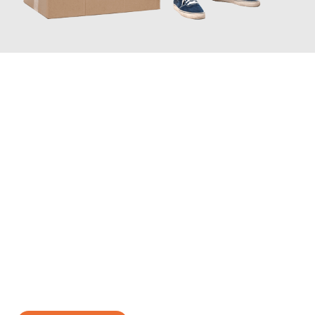
JETZT ANFRAGEN
Erleben Sie mit Umzugsmeister Grunewald Hamm, wie
einfach
und stressfrei Ihr Umzug Hamm Siegen
sein kann. Unser
Expertenteam steht bereit, um Ihnen einen reibungslosen
Übergang in Ihr neues Zuhause zu garantieren.
Jetzt
unverbindliches Angebot
erhalten &
100€ sparen: