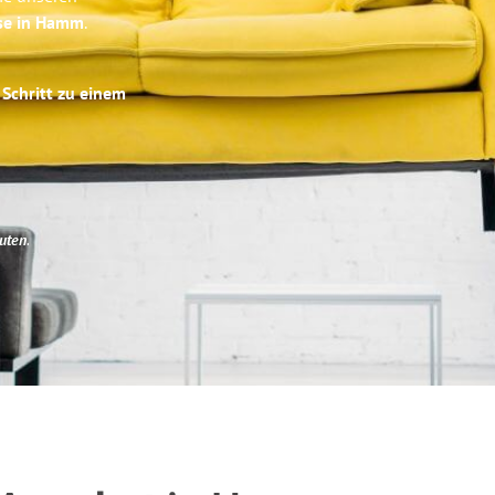
ise in Hamm
.
 Schritt zu einem
uten
.