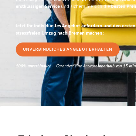
erstklassigen Service
und sichern Sie sich die
besten Pre
Jetzt Ihr individuelles Angebot anfordern und den ersten
stressfreien Umzug nach Bremen machen:
UNVERBINDLICHES ANGEBOT ERHALTEN
100% unverbindlich
– Garantiert eine Antwort
innerhalb von 15 Min