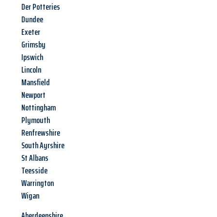
Der Potteries
Dundee
Exeter
Grimsby
Ipswich
Lincoln
Mansfield
Newport
Nottingham
Plymouth
Renfrewshire
South Ayrshire
St Albans
Teesside
Warrington
Wigan
Aberdeenshire