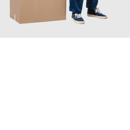
JETZT ANFRAGEN
Erleben Sie mit Umzugsmeister Grunewald Hamm, wie
einfach
und stressfrei Ihr Umzug Hamm Colchester
sein kann. Unser
Expertenteam steht bereit, um Ihnen einen reibungslosen
Übergang in Ihr neues Zuhause zu garantieren.
Jetzt
unverbindliches Angebot
erhalten &