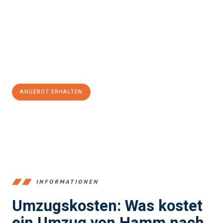
und stressfrei Ihr Umzug Hamm Middlesbrough
sein kann.
Unser Expertenteam steht bereit, um Ihnen einen reibungslosen
Übergang in Ihr neues Zuhause zu garantieren.
Jetzt
unverbindliches Angebot
erhalten &
100€ sparen:
ANGEBOT ERHALTEN
+4915792653361
INFORMATIONEN
Umzugskosten: Was kostet