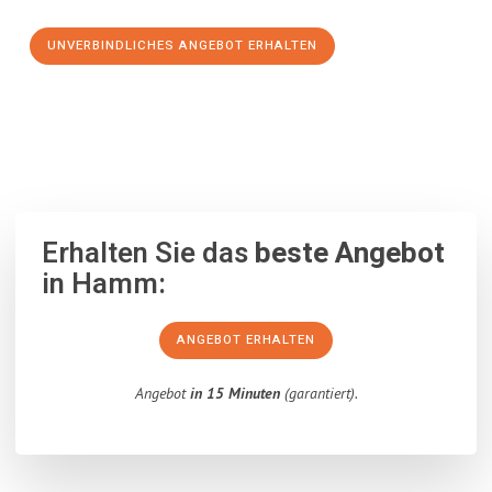
UNVERBINDLICHES ANGEBOT ERHALTEN
100% unverbindlich
– Garantiert eine Antwort
innerhalb von 15
Minuten
.
Erhalten Sie das
beste Angebot
in Hamm:
ANGEBOT ERHALTEN
Angebot
in 15 Minuten
(garantiert).