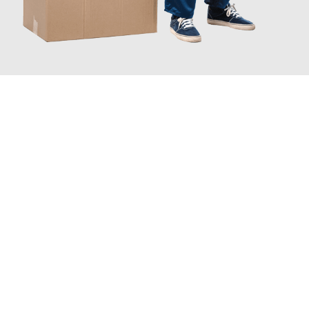
JETZT ANFRAGEN
Erleben Sie mit Umzugsmeister Grunewald Hamm, wie
einfach
und stressfrei Ihr Umzug Hamm Dundee
sein kann. Unser
Expertenteam steht bereit, um Ihnen einen reibungslosen
Übergang in Ihr neues Zuhause zu garantieren.
Jetzt
unverbindliches Angebot
erhalten &
100€ sparen: