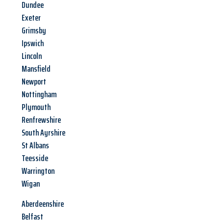
Dundee
Exeter
Grimsby
Ipswich
Lincoln
Mansfield
Newport
Nottingham
Plymouth
Renfrewshire
South Ayrshire
St Albans
Teesside
Warrington
Wigan
Aberdeenshire
Belfast