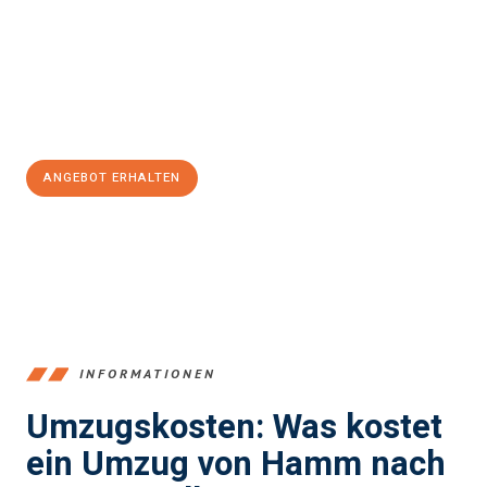
Expertenteam steht bereit, um Ihnen einen reibungslosen
Übergang in Ihr neues Zuhause zu garantieren.
Jetzt
unverbindliches Angebot
erhalten &
100€ sparen:
ANGEBOT ERHALTEN
+4915792653361
INFORMATIONEN
Umzugskosten: Was kostet
ein Umzug von Hamm nach