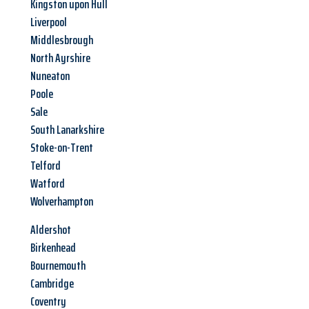
Kingston upon Hull
Liverpool
Middlesbrough
North Ayrshire
Nuneaton
Poole
Sale
South Lanarkshire
Stoke-on-Trent
Telford
Watford
Wolverhampton
Aldershot
Birkenhead
Bournemouth
Cambridge
Coventry