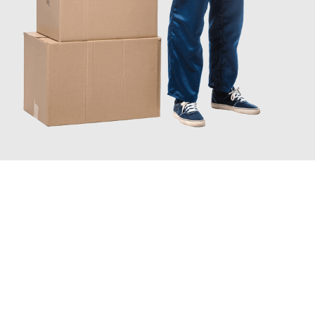
JETZT ANFRAGEN
Erleben Sie mit Umzugsmeister Grunewald Hamm, wie
einfach
und stressfrei Ihr Umzug Hamm Dearne Valley
sein kann. Unser