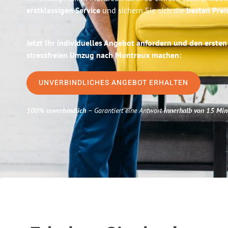
erstklassigen Service
und sichern Sie sich die
besten Pre
Jetzt Ihr individuelles Angebot anfordern und den ersten
stressfreien Umzug nach Montreux machen:
UNVERBINDLICHES ANGEBOT ERHALTEN
100% unverbindlich
– Garantiert eine Antwort
innerhalb von 15 Min