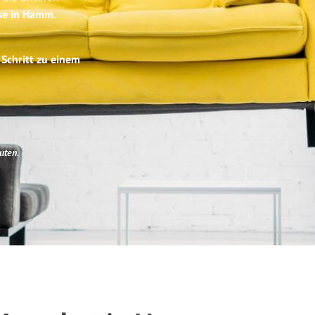
ise in Hamm
.
 Schritt zu einem
uten
.