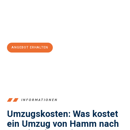
Unser Expertenteam steht bereit, um Ihnen einen reibungslosen
Übergang in Ihr neues Zuhause zu garantieren.
Jetzt
unverbindliches Angebot
erhalten &
100€ sparen:
ANGEBOT ERHALTEN
+4915792653361
INFORMATIONEN
Umzugskosten: Was kostet
ein Umzug von Hamm nach