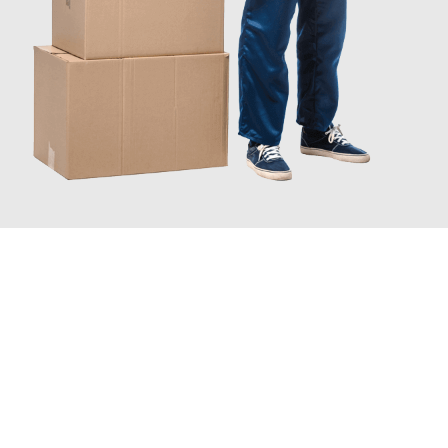
JETZT ANFRAGEN
Erleben Sie mit Umzugsmeister Grunewald Hamm, wie
einfach
und stressfrei Ihr Umzug Hamm Yverdon-les-Bains
sein kann.