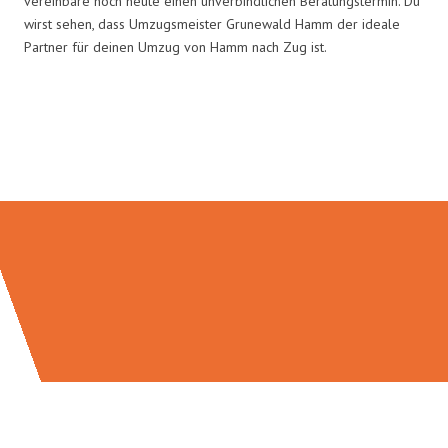
vereinbare noch heute einen unverbindlichen Beratungstermin. Du
wirst sehen, dass Umzugsmeister Grunewald Hamm der ideale
Partner für deinen Umzug von Hamm nach Zug ist.
Umzugsmeister Grunewald in
Zahlen: