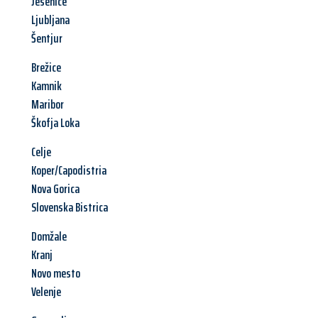
Jesenice
Ljubljana
Šentjur
Brežice
Kamnik
Maribor
Škofja Loka
Celje
Koper/Capodistria
Nova Gorica
Slovenska Bistrica
Domžale
Kranj
Novo mesto
Velenje