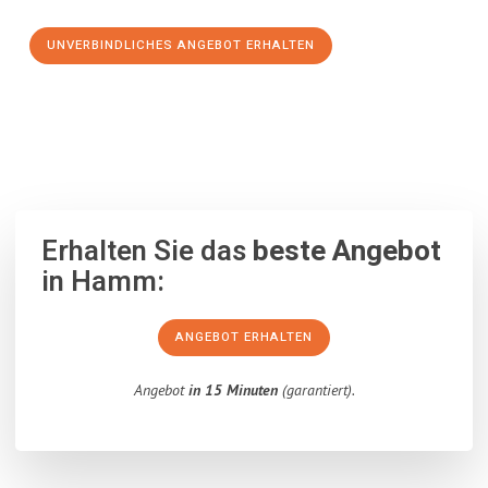
UNVERBINDLICHES ANGEBOT ERHALTEN
100% unverbindlich
– Garantiert eine Antwort
innerhalb von 15
Minuten
.
Erhalten Sie das
beste Angebot
in Hamm:
ANGEBOT ERHALTEN
Angebot
in 15 Minuten
(garantiert).