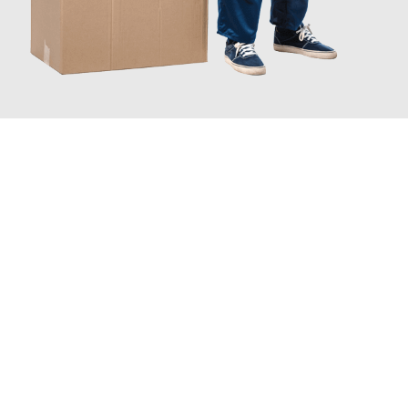
JETZT ANFRAGEN
Erleben Sie mit Umzugsmeister Grunewald Hamm, wie
einfach
und stressfrei Ihr Umzug Hamm Ljubljana
sein kann. Unser
Expertenteam steht bereit, um Ihnen einen reibungslosen
Übergang in Ihr neues Zuhause zu garantieren.
Jetzt
unverbindliches Angebot
erhalten &