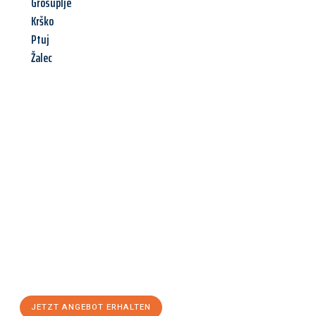
Grosuplje
Krško
Ptuj
Žalec
Jetzt anfragen &
Angebot
mit Best-Preis
erhalten!
Schicken Sie uns jetzt Ihre unverbindliche Anfrage und sichern
Sie sich Ihr
individuelles Umzugsangebot für Ihr Anliegen in
Hamm
zum Best-Preis! Nutzen Sie die Gelegenheit für einen
stressfreien Umzug
mit maximalem Komfort:
JETZT ANGEBOT ERHALTEN