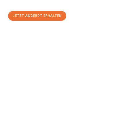
stressfreien Umzug
mit maximalem Komfort:
JETZT ANGEBOT ERHALTEN