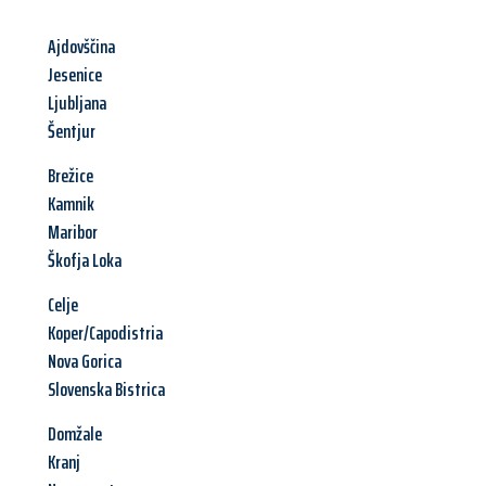
Ajdovščina
Jesenice
Ljubljana
Šentjur
Brežice
Kamnik
Maribor
Škofja Loka
Celje
Koper/Capodistria
Nova Gorica
Slovenska Bistrica
Domžale
Kranj