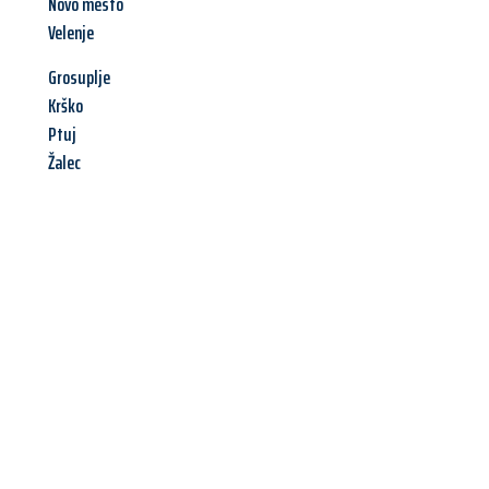
Novo mesto
Velenje
Grosuplje
Krško
Ptuj
Žalec
Jetzt anfragen &
Angebot
mit Best-Preis
erhalten!
Schicken Sie uns jetzt Ihre unverbindliche Anfrage und sichern
Sie sich Ihr
individuelles Umzugsangebot für Ihr Anliegen in
Hamm
zum Best-Preis! Nutzen Sie die Gelegenheit für einen