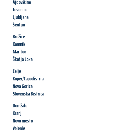
Ajdovščina
Jesenice
Ljubljana
Šentjur
Brežice
Kamnik
Maribor
Škofja Loka
Celje
Koper/Capodistria
Nova Gorica
Slovenska Bistrica
Domžale
Kranj
Novo mesto
Velenje