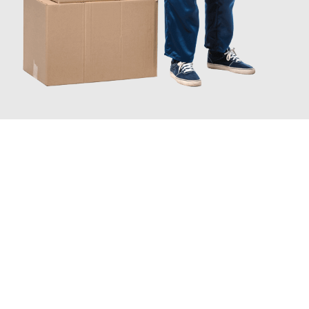
JETZT ANFRAGEN
Erleben Sie mit Umzugsmeister Grunewald Hamm, wie
einfach
und stressfrei Ihr Umzug Hamm Novo mesto
sein kann. Unser
Expertenteam steht bereit, um Ihnen einen reibungslosen
Übergang in Ihr neues Zuhause zu garantieren.