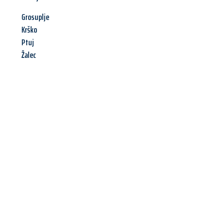
Grosuplje
Krško
Ptuj
Žalec
Jetzt anfragen &
Angebot
mit Best-Preis
erhalten!
Schicken Sie uns jetzt Ihre unverbindliche Anfrage und sichern
Sie sich Ihr
individuelles Umzugsangebot für Ihr Anliegen in
Hamm
zum Best-Preis! Nutzen Sie die Gelegenheit für einen
stressfreien Umzug
mit maximalem Komfort: