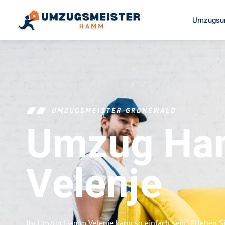
Umzugsu
UMZUGSMEISTER GRUNEWALD
Umzug H
Velenje
Ihr Umzug Hamm Velenje kann so einfach sein! Erleben S