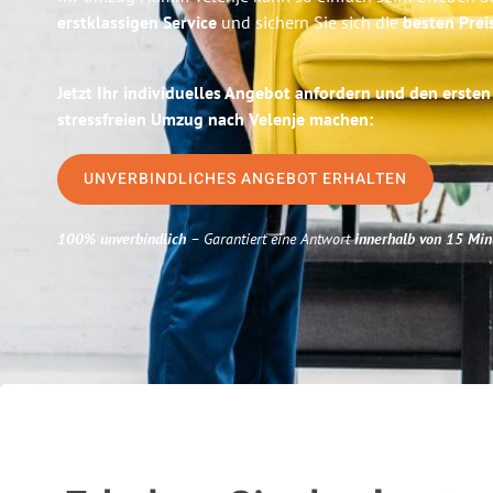
erstklassigen Service
und sichern Sie sich die
besten Pre
Jetzt Ihr individuelles Angebot anfordern und den ersten
stressfreien Umzug nach Velenje machen:
UNVERBINDLICHES ANGEBOT ERHALTEN
100% unverbindlich
– Garantiert eine Antwort
innerhalb von 15 Min