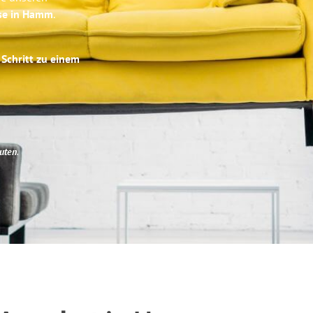
ise in Hamm
.
 Schritt zu einem
uten
.