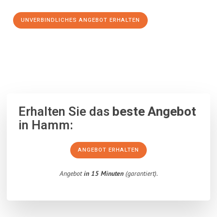
UNVERBINDLICHES ANGEBOT ERHALTEN
100% unverbindlich
– Garantiert eine Antwort
innerhalb von 15
Minuten
.
Erhalten Sie das
beste Angebot
in Hamm:
ANGEBOT ERHALTEN
Angebot
in 15 Minuten
(garantiert).