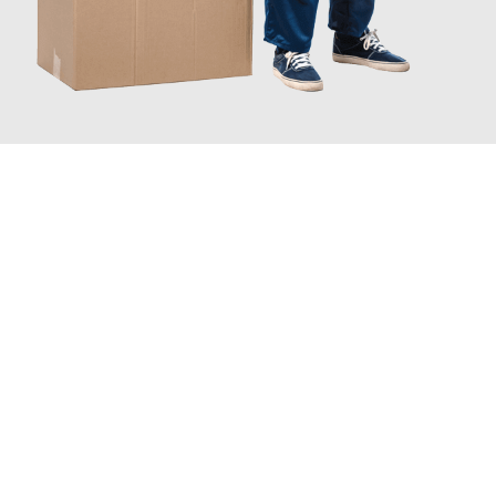
JETZT ANFRAGEN
Erleben Sie mit Umzugsmeister Grunewald Hamm, wie
einfach
und stressfrei Ihr Umzug Hamm Newcastle
sein kann. Unser
Expertenteam steht bereit, um Ihnen einen reibungslosen
Übergang in Ihr neues Zuhause zu garantieren.
Jetzt
unverbindliches Angebot
erhalten &