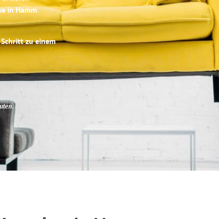
ise in Hamm
.
 Schritt zu einem
uten
.