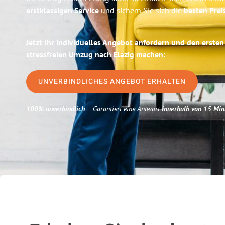
erstklassigen Service
und sichern Sie sich die
besten Pre
Jetzt Ihr individuelles Angebot anfordern und den ersten
stressfreien Umzug nach Elazig machen:
UNVERBINDLICHES ANGEBOT ERHALTEN
100% unverbindlich
– Garantiert eine Antwort
innerhalb von 15 Min