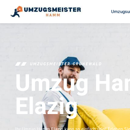
Umzugsu
UMZUGSMEISTER GRUNEWALD
Umzug H
Elazig
Ihr Umzug Hamm Elazig kann so einfach sein! Erleben Si