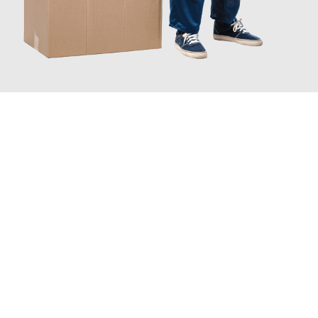
JETZT ANFRAGEN
Erleben Sie mit Umzugsmeister Grunewald Hamm, wie
einfach
und stressfrei Ihr Umzug Hamm Viransehir
sein kann. Unser
Expertenteam steht bereit, um Ihnen einen reibungslosen
Übergang in Ihr neues Zuhause zu garantieren.
Jetzt
unverbindliches Angebot
erhalten &