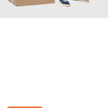
JETZT ANFRAGEN
Erleben Sie mit Umzugsmeister Grunewald Hamm, wie
einfach
und stressfrei Ihr Umzug Hamm Sivas
sein kann. Unser
Expertenteam steht bereit, um Ihnen einen reibungslosen
Übergang in Ihr neues Zuhause zu garantieren.
Jetzt
unverbindliches Angebot
erhalten &
100€ sparen: