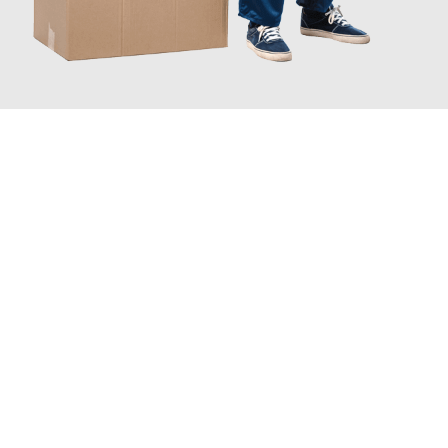
JETZT ANFRAGEN
Erleben Sie mit Umzugsmeister Grunewald Hamm, wie
einfach
und stressfrei Ihr Umzug Hamm Erzincan
sein kann. Unser
Expertenteam steht bereit, um Ihnen einen reibungslosen
Übergang in Ihr neues Zuhause zu garantieren.
Jetzt
unverbindliches Angebot
erhalten &
100€ sparen: