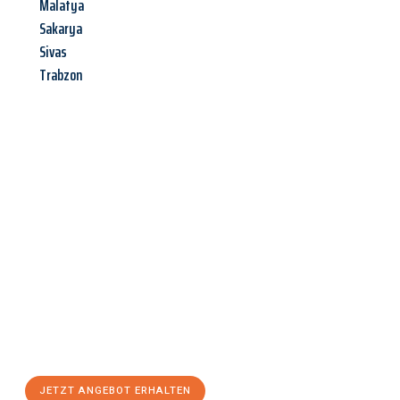
Malatya
Sakarya
Sivas
Trabzon
Jetzt anfragen &
Angebot
mit Best-Preis
erhalten!
Schicken Sie uns jetzt Ihre unverbindliche Anfrage und sichern
Sie sich Ihr
individuelles Umzugsangebot für Ihr Anliegen in
Hamm
zum Best-Preis! Nutzen Sie die Gelegenheit für einen
stressfreien Umzug
mit maximalem Komfort:
JETZT ANGEBOT ERHALTEN