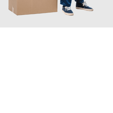
JETZT ANFRAGEN
Erleben Sie mit Umzugsmeister Grunewald Hamm, wie
einfach
und stressfrei Ihr Umzug Hamm Istanbul
sein kann. Unser
Expertenteam steht bereit, um Ihnen einen reibungslosen
Übergang in Ihr neues Zuhause zu garantieren.
Jetzt
unverbindliches Angebot
erhalten &
100€ sparen: