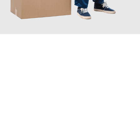
JETZT ANFRAGEN
Erleben Sie mit Umzugsmeister Grunewald Hamm, wie
einfach
und stressfrei Ihr Umzug Hamm Amadora
sein kann. Unser
Expertenteam steht bereit, um Ihnen einen reibungslosen
Übergang in Ihr neues Zuhause zu garantieren.
Jetzt
unverbindliches Angebot
erhalten &
100€ sparen: