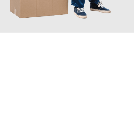
JETZT ANFRAGEN
Erleben Sie mit Umzugsmeister Grunewald Hamm, wie
einfach
und stressfrei Ihr Umzug Hamm Chișinău
sein kann. Unser
Expertenteam steht bereit, um Ihnen einen reibungslosen
Übergang in Ihr neues Zuhause zu garantieren.
Jetzt
unverbindliches Angebot
erhalten &
100€ sparen: