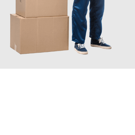
JETZT ANFRAGEN
Erleben Sie mit Umzugsmeister Grunewald Hamm, wie
einfach
und stressfrei Ihr Umzug Hamm Vila Nova de Gaia
sein kann.