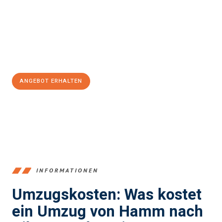
Unser Expertenteam steht bereit, um Ihnen einen reibungslosen
Übergang in Ihr neues Zuhause zu garantieren.
Jetzt
unverbindliches Angebot
erhalten &
100€ sparen:
ANGEBOT ERHALTEN
+4915792653361
INFORMATIONEN
Umzugskosten: Was kostet
ein Umzug von Hamm nach