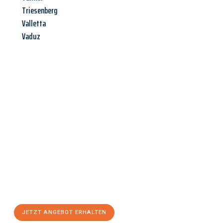
Triesenberg
Valletta
Vaduz
Jetzt anfragen &
Angebot
mit Best-Preis
erhalten!
Schicken Sie uns jetzt Ihre unverbindliche Anfrage und sichern
Sie sich Ihr
individuelles Umzugsangebot für Ihr Anliegen in
Hamm
zum Best-Preis! Nutzen Sie die Gelegenheit für einen
stressfreien Umzug
mit maximalem Komfort:
JETZT ANGEBOT ERHALTEN