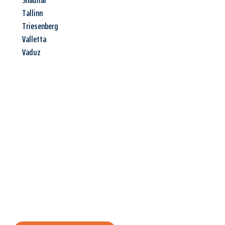
Shauliai
Tallinn
Triesenberg
Valletta
Vaduz
Jetzt anfragen &
Angebot
mit Best-Preis
erhalten!
Schicken Sie uns jetzt Ihre unverbindliche Anfrage und sichern
Sie sich Ihr
individuelles Umzugsangebot für Ihr Anliegen in
Hamm
zum Best-Preis! Nutzen Sie die Gelegenheit für einen
stressfreien Umzug
mit maximalem Komfort: