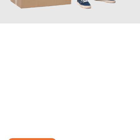
JETZT ANFRAGEN
Erleben Sie mit Umzugsmeister Grunewald Hamm, wie
einfach
und stressfrei Ihr Umzug Hamm Tirana
sein kann. Unser
Expertenteam steht bereit, um Ihnen einen reibungslosen
Übergang in Ihr neues Zuhause zu garantieren.
Jetzt
unverbindliches Angebot
erhalten &
100€ sparen: