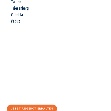
Tallinn
Triesenberg
Valletta
Vaduz
Jetzt anfragen &
Angebot
mit Best-Preis
erhalten!
Schicken Sie uns jetzt Ihre unverbindliche Anfrage und sichern
Sie sich Ihr
individuelles Umzugsangebot für Ihr Anliegen in
Hamm
zum Best-Preis! Nutzen Sie die Gelegenheit für einen
stressfreien Umzug
mit maximalem Komfort:
JETZT ANGEBOT ERHALTEN