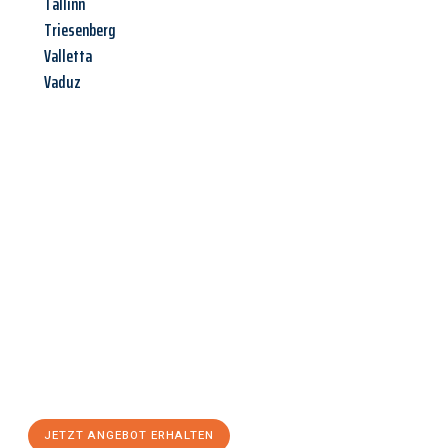
Tallinn
Triesenberg
Valletta
Vaduz
Jetzt anfragen &
Angebot
mit Best-Preis
erhalten!
Schicken Sie uns jetzt Ihre unverbindliche Anfrage und sichern
Sie sich Ihr
individuelles Umzugsangebot für Ihr Anliegen in
Hamm
zum Best-Preis! Nutzen Sie die Gelegenheit für einen
stressfreien Umzug
mit maximalem Komfort:
JETZT ANGEBOT ERHALTEN