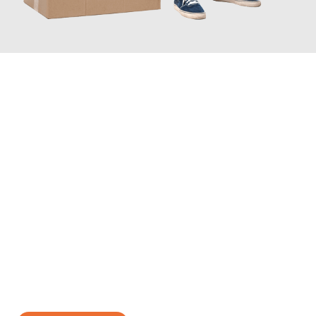
JETZT ANFRAGEN
Erleben Sie mit Umzugsmeister Grunewald Hamm, wie
einfach
und stressfrei Ihr Umzug Hamm Dublin
sein kann. Unser
Expertenteam steht bereit, um Ihnen einen reibungslosen
Übergang in Ihr neues Zuhause zu garantieren.
Jetzt
unverbindliches Angebot
erhalten &
100€ sparen: