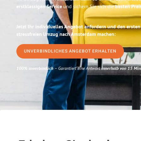
erstklassigen Service
und sichern Sie sich die
besten Pre
Jetzt Ihr individuelles Angebot anfordern und den ersten
stressfreien Umzug nach Amsterdam machen:
UNVERBINDLICHES ANGEBOT ERHALTEN
100% unverbindlich
– Garantiert eine Antwort
innerhalb von 15 Min