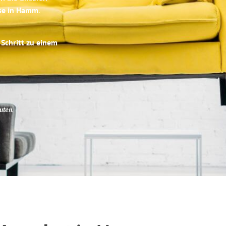
ise in Hamm
.
 Schritt zu einem
uten
.