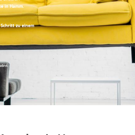
ise in Hamm
.
 Schritt zu einem
uten
.