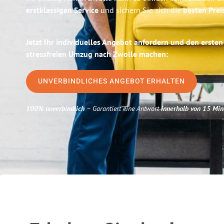
erstklassigen Service
und sichern Sie sich die
besten Pre
Jetzt Ihr individuelles Angebot anfordern und den ersten
stressfreien Umzug nach Zwolle machen:
UNVERBINDLICHES ANGEBOT ERHALTEN
100% unverbindlich
– Garantiert eine Antwort
innerhalb von 15 Min