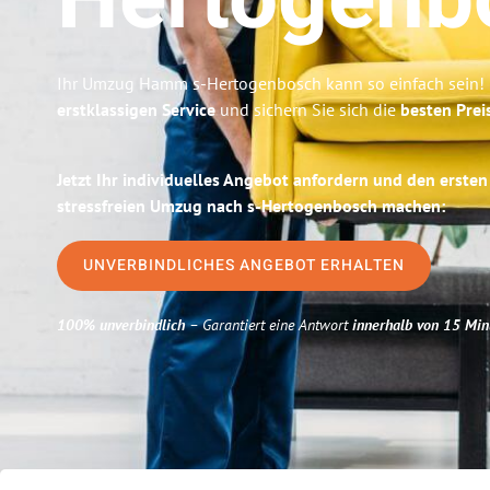
Hertogenb
Ihr Umzug Hamm s-Hertogenbosch kann so einfach sein! 
erstklassigen Service
und sichern Sie sich die
besten Pre
Jetzt Ihr individuelles Angebot anfordern und den ersten
stressfreien Umzug nach s-Hertogenbosch machen:
UNVERBINDLICHES ANGEBOT ERHALTEN
100% unverbindlich
– Garantiert eine Antwort
innerhalb von 15 Min