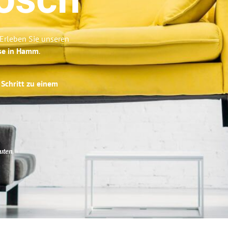
osch
Erleben Sie unseren
ise in Hamm
.
 Schritt zu einem
uten
.