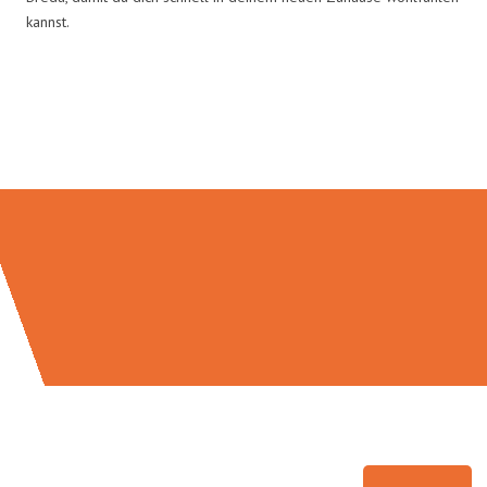
kannst.
Umzugsmeister Grunewald in
Zahlen: