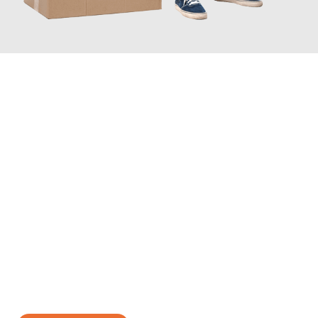
JETZT ANFRAGEN
Erleben Sie mit Umzugsmeister Grunewald Hamm, wie
einfach
und stressfrei Ihr Umzug Hamm Breda
sein kann. Unser
Expertenteam steht bereit, um Ihnen einen reibungslosen
Übergang in Ihr neues Zuhause zu garantieren.
Jetzt
unverbindliches Angebot
erhalten &
100€ sparen: