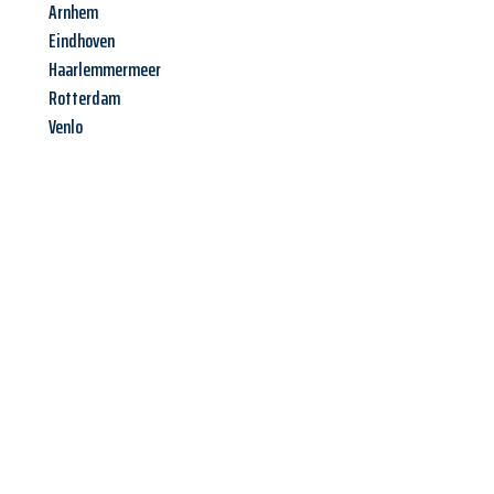
Arnhem
Eindhoven
Haarlemmermeer
Rotterdam
Venlo
Jetzt anfragen &
Angebot
mit Best-Preis
erhalten!
Schicken Sie uns jetzt Ihre unverbindliche Anfrage und sichern
Sie sich Ihr
individuelles Umzugsangebot für Ihr Anliegen in
Hamm
zum Best-Preis! Nutzen Sie die Gelegenheit für einen
stressfreien Umzug
mit maximalem Komfort: